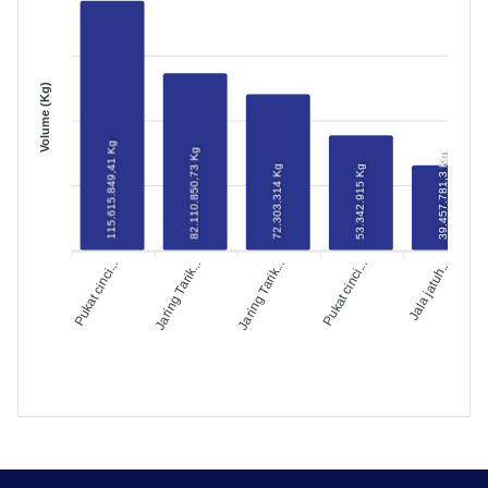
Volume (Kg)
115.615.849,41 Kg
82.110.850,73 Kg
39.457.781,3 Kg
53.342.915 Kg
72.303.314 Kg
Pukat cinci...
Jaring Tarik...
Pukat cinci...
Jala jatuh...
Jaring Tarik...