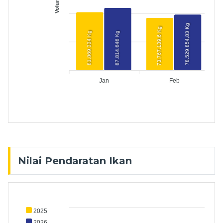
78.529.854,83 Kg
73.767.139,6 Kg
81.869.334 Kg
87.814.646 Kg
Jan
Feb
Nilai Pendaratan Ikan
2025
2026