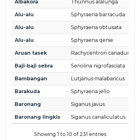
Albakora
Thunnus alalunga
Alu-alu
Sphyraena barracuda
Alu-alu
Sphyraena obtusata
Alu-alu
Sphyraena qenie
Aruan tasek
Rachycentron canadum
Baji-baji sebra
Seriolina nigrofasciata
Bambangan
Lutjanus malabaricus
Barakuda
Sphyraena jello
Baronang
Siganus javus
Baronang lingkis
Siganus canaliculatus
Showing 1 to 10 of 231 entries