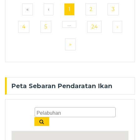
«
‹
1
2
3
…
4
5
24
›
»
Peta Sebaran Pendaratan Ikan