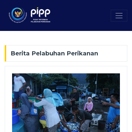
Berita Pelabuhan Perikanan