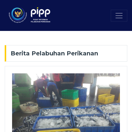
Berita Pelabuhan Perikanan