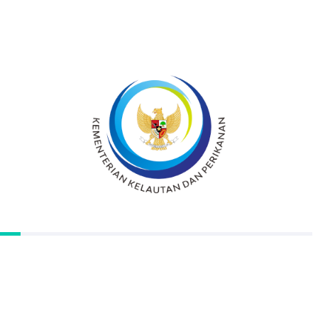
PT. Lautan Mutiara Jaya merupakan salah
satu unit pengelola yang bergerak dibidang
perikanan berupa ekspor keong macan yang
terletak di kawasan PHPT Muara Angke.
Berbeda dengan keong pada umumnya
yang banyak di temukan di pematang sawah
dan bebatuan, keong ini merupakan hewan
laut yang bermanfaat untuk meningkatkan
stamina (mineral zinc) dan menghangatkan
tubuh tapi juga berkoresterol tinggi.
Dengan memiliki 5 orang karyawan dapat
mengahsilkan produksi 200-300 kg/hari
harga Rp. 30.000,-/kg keong macan dalam
kondisi hidup. Usaha ini memperoleh omset
Rp. 225.000.000,-/bulan. Bahan baku berasal
dari Cirebon, Lampung, Semarang dan
Cilacap.