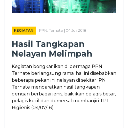
KEGIATAN
PPN. Ternate | 04 Juli 2018
Hasil Tangkapan
Nelayan Melimpah
Kegiatan bongkar ikan di dermaga PPN
Ternate berlangsung ramai hal ini disebabkan
beberapa pekan ini nelayan di sekitar PN
Ternate mendaratkan hasil tangkapan
dengan berbagai jenis, baik ikan pelagis besar,
pelagis kecil dan demersal membanjiri TPI
Higiienis (04/07/18).