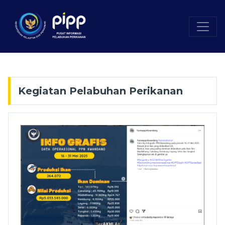
Kegiatan Pelabuhan Perikanan