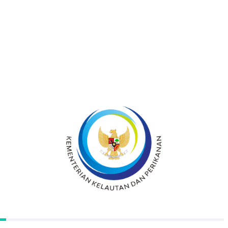
bakti di Lingkungan
Mangrove Kali Adem
Pada hari Jumat tanggal 23 Maret 2018 pkl.
08.00 s/d 11.00 Wib bertempat di kawasan
Taman Mangrove Kaliadem Muara Angke
telah dilaksanakan kegiatan Bersih
Lingkungan / Kerja bakti bersama antara
pegawai Unit Pengelola Pelabuhan
Perikanan (UPPP) Pelabuhan Muara Angke
dengan personil Polsek Sunda Kelapa dan
dibantu oleh Petugas Penanganan Prasarana
dan Sarana Umum (PPSU) Kelurahan Pluit.
Sebelum melaksanakan kerja bakti dalam
rangka membersihkan Sampah di Bibir Pantai
kawasan hutan Manggrove diadakan Apel
bersama yang diikuti antara lain ; Polsek
Sunda Kelapa dengan jumlah 25 personel
pimpinan Kapolsek Kompol Agus