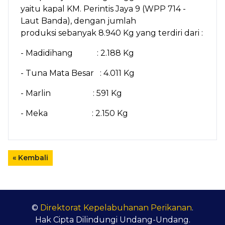
yaitu kapal KM. Perintis Jaya 9 (WPP 714 -
Laut Banda), dengan jumlah
produksi sebanyak 8.940 Kg yang terdiri dari :
- Madidihang : 2.188 Kg
- Tuna Mata Besar : 4.011 Kg
- Marlin : 591 Kg
- Meka : 2.150 Kg
« Kembali
©
Direktorat Kepelabuhanan Perikanan
.
Hak Cipta Dilindungi Undang-Undang.