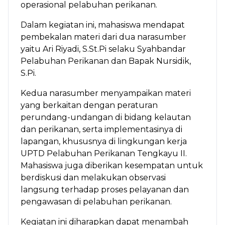
operasional pelabuhan perikanan.
Dalam kegiatan ini, mahasiswa mendapat
pembekalan materi dari dua narasumber
yaitu Ari Riyadi, S.St.Pi selaku Syahbandar
Pelabuhan Perikanan dan Bapak Nursidik,
S.Pi.
Kedua narasumber menyampaikan materi
yang berkaitan dengan peraturan
perundang-undangan di bidang kelautan
dan perikanan, serta implementasinya di
lapangan, khususnya di lingkungan kerja
UPTD Pelabuhan Perikanan Tengkayu II.
Mahasiswa juga diberikan kesempatan untuk
berdiskusi dan melakukan observasi
langsung terhadap proses pelayanan dan
pengawasan di pelabuhan perikanan.
Kegiatan ini diharapkan dapat menambah