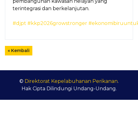
pembangunan kawasan nelayan yang
terintegrasi dan berkelanjutan.
#djpt
#kkp2026growstronger
#ekonomibiruuntuk
« Kembali
©
Direktorat Kepelabuhanan Perikanan
.
Hak Cipta Dilindungi Undang-Undang.