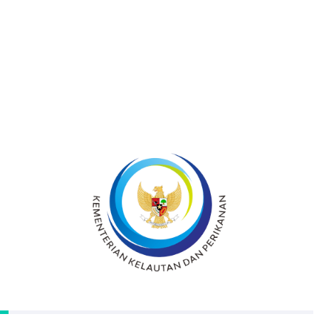
konektifitas dan
integrasi Pusat
Informasi Pelabuhan
Perikanan (PIPP) tahun
2015
Pada hari rabu tanggal 9 September 2015,
Dinas Kelautan, Pertanian dan Ketahanan
Pangan Provinsi DKI mengadakan kegiatan
pengembangan konektifitas dan integrasi
pusat informasi pelabuhan perikanan yang
bertempat di gedung tempat pelelangan
ikan (TPI) Unit Pengelola Pelabuhan
Perikanan Muara Angke yang di hadiri oleh
30 orang peserta yang terdiri user PIPP,
petugas Waski, petugas TPI dan masyarakat
perikanan yang ada di pelabuhan perikanan
muara angke. Dan sebagai