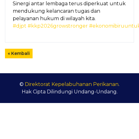
Sinergi antar lembaga terus diperkuat untuk
mendukung kelancaran tugas dan
pelayanan hukum di wilayah kita.
#djpt
#kkp2026growstronger
#ekonomibiruuntuk
« Kembali
©
Direktorat Kepelabuhanan Perikanan
.
Hak Cipta Dilindungi Undang-Undang.