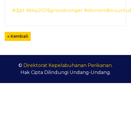
#djpt
#kkp2026growstronger
#ekonomibiruuntuk
« Kembali
©
Direktorat Kepelabuhanan Perikanan
.
Hak Cipta Dilindungi Undang-Undang.