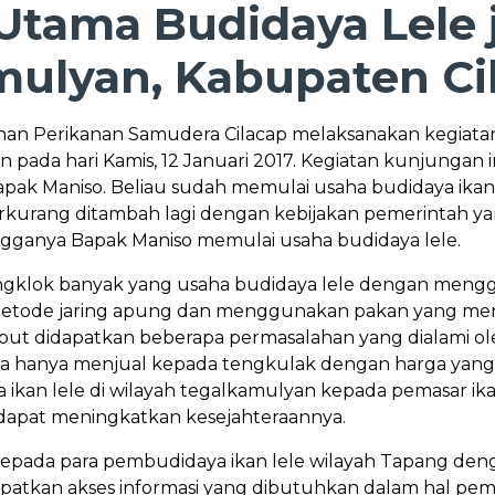
tama Budidaya Lele j
mulyan, Kabupaten Ci
uhan Perikanan Samudera Cilacap melaksanakan kegiat
 pada hari Kamis, 12 Januari 2017. Kegiatan kunjungan
ak Maniso. Beliau sudah memulai usaha budidaya ikan le
berkurang ditambah lagi dengan kebijakan pemerintah y
ganya Bapak Maniso memulai usaha budidaya lele.
klok banyak yang usaha budidaya lele dengan menggu
metode jaring apung dan menggunakan pakan yang mema
but didapatkan beberapa permasalahan yang dialami ole
eka hanya menjual kepada tengkulak dengan harga yan
ikan lele di wilayah tegalkamulyan kepada pemasar 
 dapat meningkatkan kesejahteraannya.
kepada para pembudidaya ikan lele wilayah Tapang d
atkan akses informasi yang dibutuhkan dalam hal pema