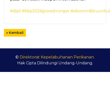
#djpt
#kkp2026growstronger
#ekonomibiruuntuk
« Kembali
©
Direktorat Kepelabuhanan Perikanan
.
Hak Cipta Dilindungi Undang-Undang.