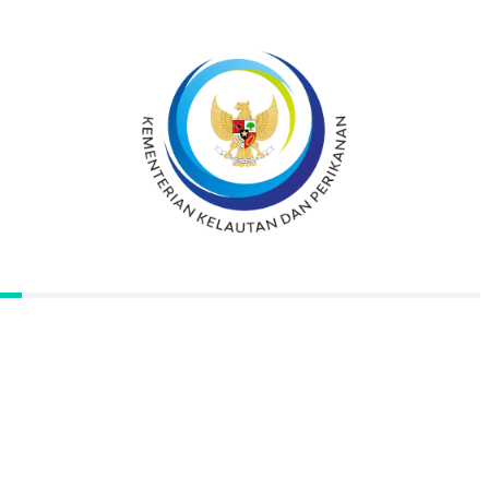
Perlu Perhatian
Kegiatan Sertifikasi Mutu Hasil Perikanan
bertujuan untuk menambah wawasan
mengenai bahan tambahan pangan, sosialisasi
hukum mengenai produk olahan, sanitasi
dan higienis kepada pelaku usaha perikanan
di Muara Angke.Kegiatan ini melibatkan
unsur dari Kepolisian Polsek Sunda Kelapa
serta Badan Karantina Ikan Pengendalian
Mutu dan Keamanan Hasil Perikanan
(BKIPM) Kementerian Kelautan dan
Perikanan sebagai Narasumber. Terlepas dari
sambutan masyarakat yang begitu antusias,
masih banyak permasalahan terkait mutu
hasil perikanan antara lain air pencuci bahan
baku tidak tersedia dan penanganan mutu
yang masih perlu ditingkatkan.Kegiatan ini di
harapkan dapat meningkatkan kesadaran