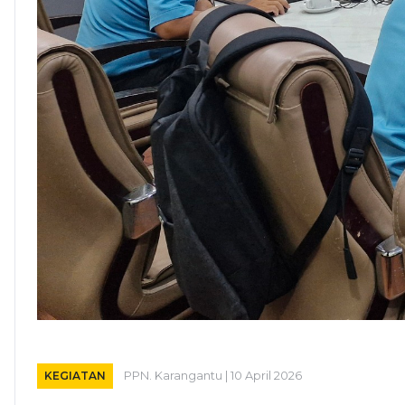
KEGIATAN
PPN. Karangantu | 10 April 2026