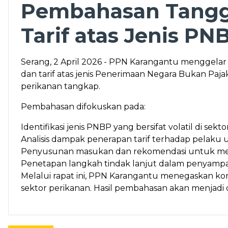
Pembahasan Tangg
Tarif atas Jenis PNB
Serang, 2 April 2026 - PPN Karangantu menggela
dan tarif atas jenis Penerimaan Negara Bukan Paj
perikanan tangkap.
Pembahasan difokuskan pada:
Identifikasi jenis PNBP yang bersifat volatil di sek
Analisis dampak penerapan tarif terhadap pelaku 
Penyusunan masukan dan rekomendasi untuk mend
Penetapan langkah tindak lanjut dalam penyampa
Melalui rapat ini, PPN Karangantu menegaskan ko
sektor perikanan. Hasil pembahasan akan menjad