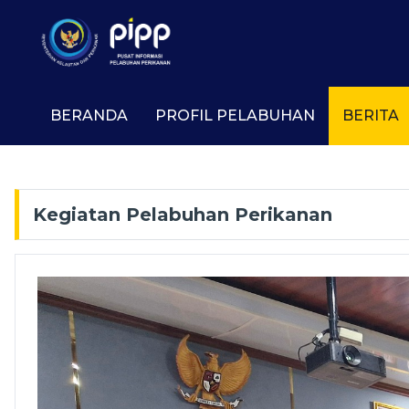
BERANDA
PROFIL PELABUHAN
BERITA
Kegiatan Pelabuhan Perikanan