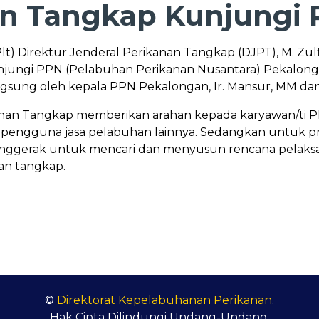
nan Tangkap Kunjungi
t) Direktur Jenderal Perikanan Tangkap (DJPT), M. Zulfi
ungi PPN (Pelabuhan Perikanan Nusantara) Pekalonga
ngsung oleh kepala PPN Pekalongan, Ir. Mansur, MM dan 
kanan Tangkap memberikan arahan kepada karyawan/ti P
pengguna jasa pelabuhan lainnya. Sedangkan untuk p
 penggerak untuk mencari dan menyusun rencana pelak
an tangkap.
©
Direktorat Kepelabuhanan Perikanan
.
Hak Cipta Dilindungi Undang-Undang.