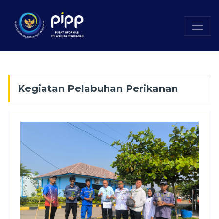
Kegiatan Pelabuhan Perikanan