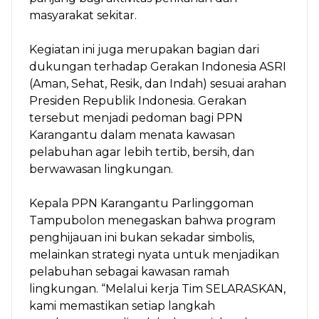
masyarakat sekitar.
Kegiatan ini juga merupakan bagian dari
dukungan terhadap Gerakan Indonesia ASRI
(Aman, Sehat, Resik, dan Indah) sesuai arahan
Presiden Republik Indonesia. Gerakan
tersebut menjadi pedoman bagi PPN
Karangantu dalam menata kawasan
pelabuhan agar lebih tertib, bersih, dan
berwawasan lingkungan.
Kepala PPN Karangantu Parlinggoman
Tampubolon menegaskan bahwa program
penghijauan ini bukan sekadar simbolis,
melainkan strategi nyata untuk menjadikan
pelabuhan sebagai kawasan ramah
lingkungan. “Melalui kerja Tim SELARASKAN,
kami memastikan setiap langkah