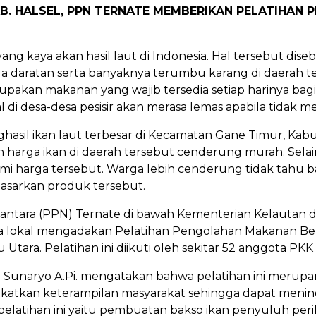
KAB. HALSEL, PPN TERNATE MEMBERIKAN PELATIHAN
yang kaya akan hasil laut di Indonesia. Hal tersebut dis
a daratan serta banyaknya terumbu karang di daerah te
upakan makanan yang wajib tersedia setiap harinya bagi
di desa-desa pesisir akan merasa lemas apabila tidak m
hasil ikan laut terbesar di Kecamatan Gane Timur, Kab
rga ikan di daerah tersebut cenderung murah. Selain it
omi harga tersebut. Warga lebih cenderung tidak tahu 
masarkan produk tersebut.
santara (PPN) Ternate di bawah Kementerian Kelautan
a lokal mengadakan Pelatihan Pengolahan Makanan Berb
tara. Pelatihan ini diikuti oleh sekitar 52 anggota PKK 
Sunaryo A.Pi. mengatakan bahwa pelatihan ini merupa
atkan keterampilan masyarakat sehingga dapat mening
atihan ini yaitu pembuatan bakso ikan penyuluh perik