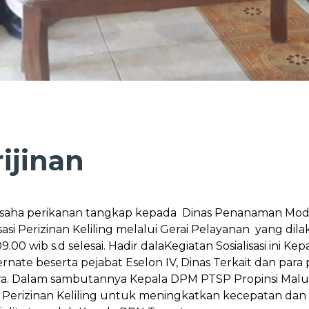
rijinan
saha perikanan tangkap kepada Dinas Penanaman Moda
si Perizinan Keliling melalui Gerai Pelayanan yang dil
00 wib s.d selesai. Hadir dalaKegiatan Sosialisasi ini 
nate beserta pejabat Eselon IV, Dinas Terkait dan para 
ara. Dalam sambutannya Kepala DPM PTSP Propinsi Mal
lui Perizinan Keliling untuk meningkatkan kecepata