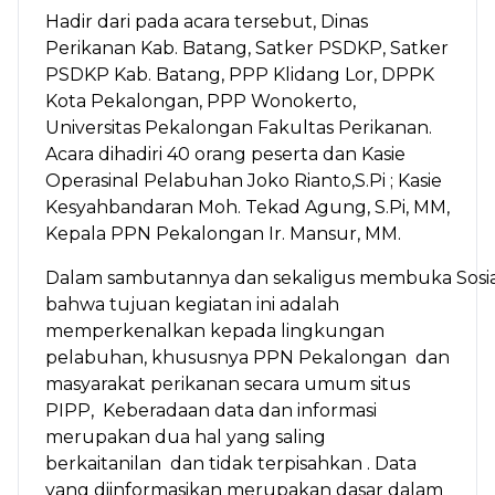
Hadir dari pada acara tersebut, Dinas
Perikanan Kab. Batang, Satker PSDKP, Satker
PSDKP Kab. Batang, PPP Klidang Lor, DPPK
Kota Pekalongan, PPP Wonokerto,
Universitas Pekalongan Fakultas Perikanan.
Acara dihadiri 40 orang peserta dan Kasie
Operasinal Pelabuhan Joko Rianto,S.Pi ; Kasie
Kesyahbandaran Moh. Tekad Agung, S.Pi, MM,
Kepala PPN Pekalongan Ir. Mansur, MM.
Dalam sambutannya dan sekaligus membuka Sosia
bahwa tujuan kegiatan ini adalah
memperkenalkan kepada lingkungan
pelabuhan, khususnya PPN Pekalongan dan
masyarakat perikanan secara umum situs
PIPP, Keberadaan data dan informasi
merupakan dua hal yang saling
berkaitanilan dan tidak terpisahkan . Data
yang diinformasikan merupakan dasar dalam