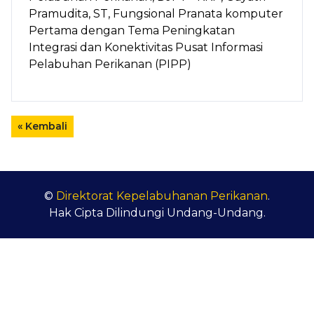
Pramudita, ST, Fungsional Pranata komputer
Pertama dengan Tema Peningkatan
Integrasi dan Konektivitas Pusat Informasi
Pelabuhan Perikanan (PIPP)
« Kembali
©
Direktorat Kepelabuhanan Perikanan
.
Hak Cipta Dilindungi Undang-Undang.