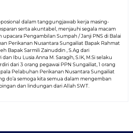
roposional dalam tanggungjawab kerja masing-
transparan serta akuntabel, menjauhi segala macam
n upacara Pengambilan Sumpah / Janji PNS di Balai
uhan Perikanan Nusantara Sungailiat Bapak Rahmat
h Bapak Sarmili Zainuddin , S.Ag dari
 Ibu Lusia Anna M. Saragih, S.IK, M.Si selaku
diri dari 3 orang pegawai PPN Sungailiat, 1 orang
epala Pelabuhan Perikanan Nusantara Sungailiat
ring do’a semoga kita semua dalam mengemban
bingan dan lindungan dari Allah SWT.