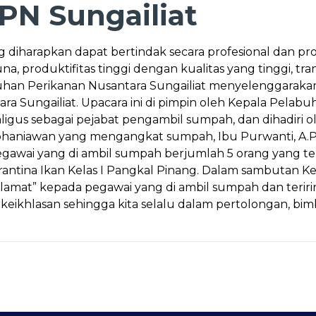
N Sungailiat
g diharapkan dapat bertindak secara profesional dan p
guna, produktifitas tinggi dengan kualitas yang tinggi, 
buhan Perikanan Nusantara Sungailiat menyelenggaraka
 Sungailiat. Upacara ini di pimpin oleh Kepala Pelab
ligus sebagai pejabat pengambil sumpah, dan dihadiri ole
iawan yang mengangkat sumpah, Ibu Purwanti, A.Pi dan
 Pegawai yang di ambil sumpah berjumlah 5 orang yang ter
rantina Ikan Kelas I Pangkal Pinang. Dalam sambutan K
lamat” kepada pegawai yang di ambil sumpah dan teri
keikhlasan sehingga kita selalu dalam pertolongan, bim