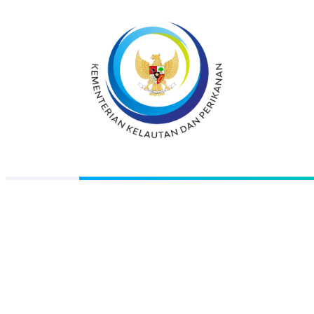
Melalui inisiasi antara pusat dan daerah maka
pada tahun 2004 dimulai proses tahapan
pembangunan Pelabuhan Perikanan (PP)
Merauke sampai dengan saat ini.
Berdasarkan :
Rekomendasi Gubernur Provinsi Papua
Nomor : 523/3945/SET, bulan September
2009, tentang : Pengelolaan Pelabuhan
Perikanan Merauke sebagai Unit
Pelaksana Teknis (UPT) Departemen
Kelautan Dan Perikanan Republik
Indonesia.
Rekomendasi Bupati Merauke Nomor :
503 / 1261, tanggal 17 Juli 2009, tentang :
Pengelolaan Pelabuhan Perikanan
Merauke sebagai Unit Pelaksana Teknis