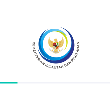
PPP Kwandang kepada Direktorat Jenderal
Perikanan Tangkap – Departemen Kelautan
dan Perikanan. Berdasarkan Permen KP
No.39/PERMEN-KP/2013 yang ditetapkan
pada tanggal 27 Desember 2013 PPN
Kwandang secara resmi menjadi Unit
Pelaksana Teknis dibawah Kementerian
Kelautan dan Perikanan.
Produksi dan Harga Rata-Rata Ikan
Harian
Mingguan
Bulanan
entries per page