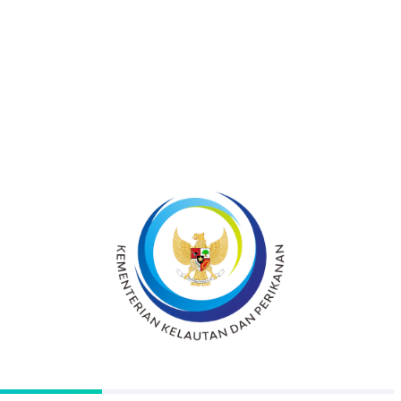
(ADB) dan Islamic Developmnet Bank (ISDB)
dan pada tanggal 18 Februari 1993 diresmikan
operasionalnya oleh Presiden RI.
Pelabuhan Perikanan Nusantara
Palabuhanratu telah mengalami dua tahap
pembangunan, yaitu pembangunan tahap
pertama pada tahun 1993 kemudian
pembangunan tahap kedua selama periode
tahun 2003 sampai sekarang yang
merupakan pengembangan pembangunan
tahap pertama. Pembangunan Pelabuhan
Perikanan tahap pertama ditujukan untuk
menunjang aktivitas perikanan terutama unit
penangkapan ikan dengan ukuran kapal
sampai 30 GT dan pembangunan Pelabuhan
Perikanan tahap kedua untuk menunjang
aktivitas kapal berukuran 30 GT sampai
dengan 150 GT.