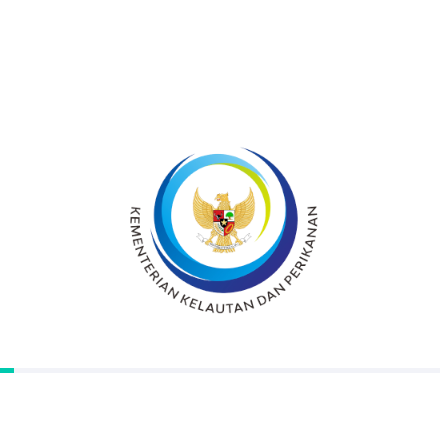
Indonesia termasuk didalamnya adalah
kerjasama bidang kelautan dan perikanan.
Sebagaimana diketahui bersama bahwa
perkembangan pembangunan kelautan dan
perikanan Indonesia pada saat ini mengalami
banyak kemajuan dan juga tantangan.
Kemajuan dan tantangan yang ada saat ini
tidak hanya dipengaruhi dari tumbuhnya
kesadaran akan pentingnya memanfaatkan
pembangunan dari sektor ini didalam negeri
namun juga karena adanya pengaruh dari
luar Indonesia. Hal ini tentu disadari oleh kita
bersama bahwa era globalisasi saat ini
memunculkan dampak yang semakin serius
dan kompleksnya issu dan permasalahan yang
dihadapi dalam pembangunan perikanan
nasional yang berkelanjutan.Pelabuhan
Perikanan Nusantara Pemangkat mulai